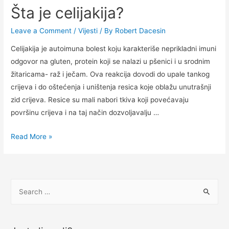
Šta je celijakija?
Leave a Comment
/
Vijesti
/ By
Robert Dacesin
Celijakija je autoimuna bolest koju karakteriše neprikladni imuni
odgovor na gluten, protein koji se nalazi u pšenici i u srodnim
žitaricama- raž i ječam. Ova reakcija dovodi do upale tankog
crijeva i do oštećenja i uništenja resica koje oblažu unutrašnji
zid crijeva. Resice su mali nabori tkiva koji povećavaju
površinu crijeva i na taj način dozvoljavalju …
Šta
Read More »
je
celijakija?
S
e
a
r