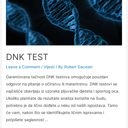
DNK TEST
Leave a Comment
/
Vijesti
/ By
Robert Dacesin
Garantovana tačnost DNK testova omogućuje pouzdan
odgovor na pitanje o očinstvu ili materinstvu. DNK testovi se
najčešće obavljaju iz uzoraka pljuvačke djeteta i spornog oca.
Ukoliko planirate da rezultate analiza koristite na Sudu,
potrebno je da lično dođete u neku od naših ispostava. Tamo
će vam, nakon što se identifikujete ličnim ispravama i
potpišete saglasnost …