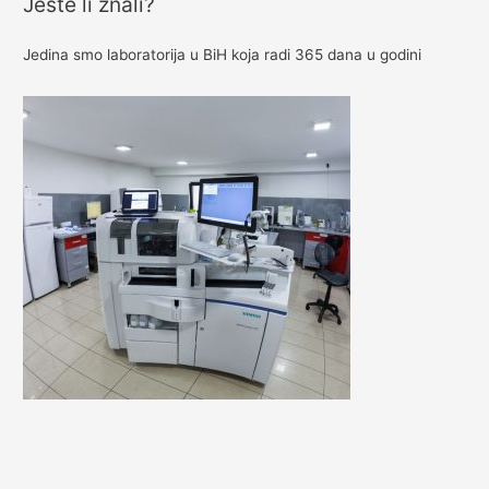
Jeste li znali?
c
h
Jedina smo laboratorija u BiH koja radi 365 dana u godini
f
o
r
: