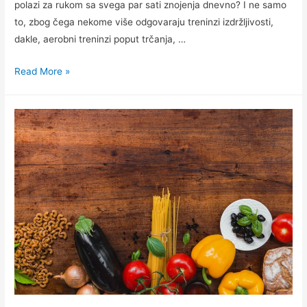
polazi za rukom sa svega par sati znojenja dnevno? I ne samo
to, zbog čega nekome više odgovaraju treninzi izdržljivosti,
dakle, aerobni treninzi poput trčanja, …
Genetika
Read More »
i
sport