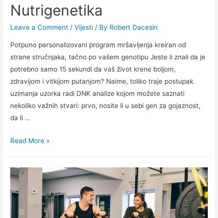
Nutrigenetika
Leave a Comment
/
Vijesti
/ By
Robert Dacesin
Potpuno personalizovani program mršavljenja kreiran od
strane stručnjaka, tačno po vašem genotipu Jeste li znali da je
potrebno samo 15 sekundi da vaš život krene boljom,
zdravijom i vitkijom putanjom? Naime, toliko traje postupak
uzimanja uzorka radi DNK analize kojom možete saznati
nekoliko važnih stvari: prvo, nosite li u sebi gen za gojaznost,
da li …
Nutrigenetika
Read More »