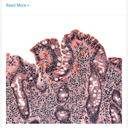
DNK
Read More »
TEST