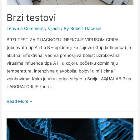
Brzi testovi
Leave a Comment
/
Vijesti
/ By
Robert Dacesin
BRZI TEST ZA DIJAGNOZU INFEKCIJE VIRUSOM GRIPA
(obuhvata tip A i tip B – epidemijske sojeve) Grip (influenca) je
akutna, infektivna, veoma prenosljiva bolest uzrokovana
virusima influence tipa A i , u kojoj u početku dominiraju
temperatura, intenzivna glavobolja, bolovi u mišićima i
zglobovima. Kako je virus gripa stigao u Srbiju, AQUALAB Plus
LABORATORIJE kao i …
Brzi
Read More »
testovi