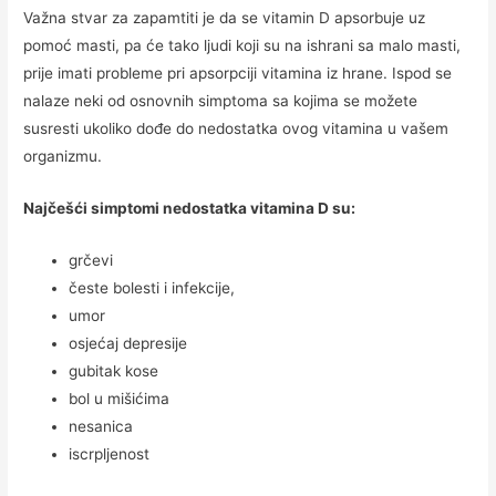
Važna stvar za zapamtiti je da se vitamin D apsorbuje uz
pomoć masti, pa će tako ljudi koji su na ishrani sa malo masti,
prije imati probleme pri apsorpciji vitamina iz hrane. Ispod se
nalaze neki od osnovnih simptoma sa kojima se možete
susresti ukoliko dođe do nedostatka ovog vitamina u vašem
organizmu.
Najčešći simptomi nedostatka vitamina D su:
grčevi
česte bolesti i infekcije,
umor
osjećaj depresije
gubitak kose
bol u mišićima
nesanica
iscrpljenost