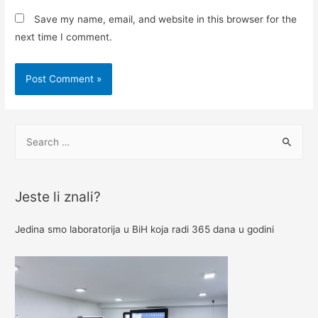
Save my name, email, and website in this browser for the
next time I comment.
S
e
a
r
Jeste li znali?
c
h
Jedina smo laboratorija u BiH koja radi 365 dana u godini
f
o
r
: