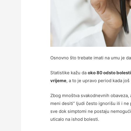
Osnovno što trebate imati na umu je d
Statistike kažu da
oko 80 odsto bolesti m
vrijeme
, a to je upravo period kada jo
Zbog mnoštva svakodnevnih obaveza, al
meni desiti“ ljudi često ignorišu ili i 
sve dok simptomi ne postaju nemogući z
uticalo na ishod bolesti.