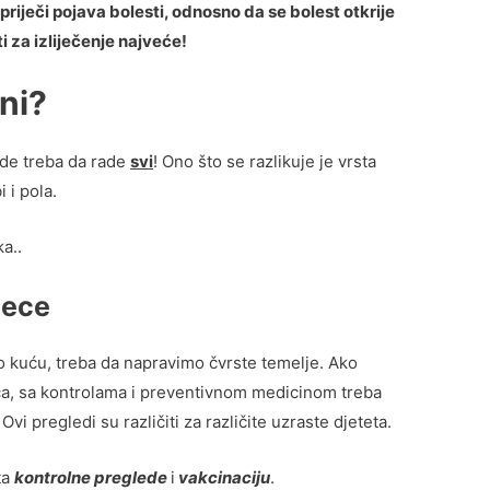
priječi pojava bolesti, odnosno da se bolest otkrije
i za izliječenje najveće!
ni?
de treba da rade
svi
! Ono što se razlikuje je vrsta
 i pola.
a..
jece
kuću, treba da napravimo čvrste temelje. Ako
ića, sa kontrolama i preventivnom medicinom treba
 pregledi su različiti za različite uzraste djeteta.
ta
kontrolne preglede
i
vakcinaciju
.