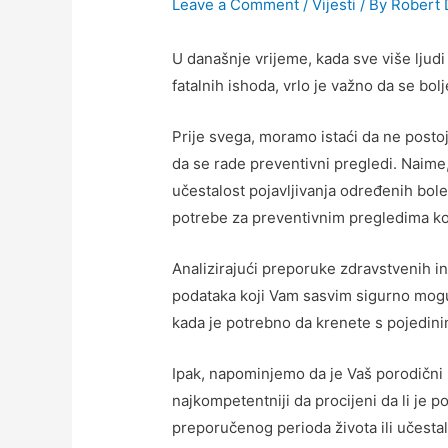
Leave a Comment
/
Vijesti
/ By
Robert 
U današnje vrijeme, kada sve više ljudi
fatalnih ishoda, vrlo je važno da se b
Prije svega, moramo istaći da ne postoj
da se rade preventivni pregledi. Naime
učestalost pojavljivanja određenih boles
potrebe za preventivnim pregledima koji
Analizirajući preporuke zdravstvenih in
podataka koji Vam sasvim sigurno mogu 
kada je potrebno da krenete s pojedin
Ipak, napominjemo da je Vaš porodični 
najkompetentniji da procijeni da li je p
preporučenog perioda života ili učestal