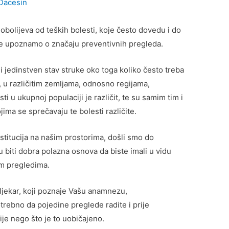
Dacesin
 obolijeva od teških bolesti, koje često dovedu i do
olje upoznamo o značaju preventivnih pregleda.
i jedinstven stav struke oko toga koliko često treba
, u različitim zemljama, odnosno regijama,
ti u ukupnoj populaciji je različit, te su samim tim i
ma se sprečavaju te bolesti različite.
stitucija na našim prostorima, došli smo do
biti dobra polazna osnova da biste imali u vidu
im pregledima.
ljekar, koji poznaje Vašu anamnezu,
otrebno da pojedine preglede radite i prije
ije nego što je to uobičajeno.