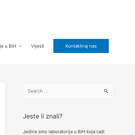
je u BiH
Vijesti
Kontaktiraj nas
S
e
a
r
Jeste li znali?
c
Jedina smo laboratorija u BiH koja radi
h