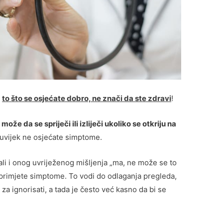
a
to što se osjećate dobro, ne znači da ste zdravi
!
ože da se spriječi ili izliječi ukoliko se otkriju na
š uvijek ne osjećate simptome.
i i onog uvriježenog mišljenja „ma, ne može se to
ne primjete simptome. To vodi do odlaganja pregleda,
a ignorisati, a tada je često već kasno da bi se