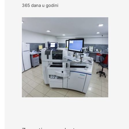
365 dana u godini
f
o
r
: