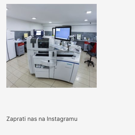
f
o
r
:
Zaprati nas na Instagramu