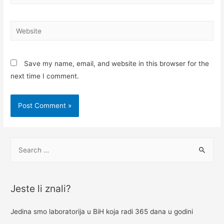
Website
Save my name, email, and website in this browser for the
next time I comment.
S
e
a
r
Jeste li znali?
c
h
Jedina smo laboratorija u BiH koja radi 365 dana u godini