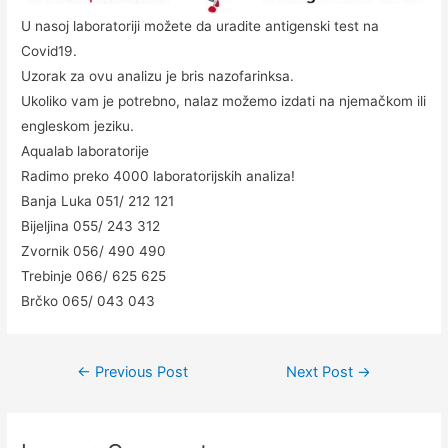
U nasoj laboratoriji možete da uradite antigenski test na
Covid19.
Uzorak za ovu analizu je bris nazofarinksa.
Ukoliko vam je potrebno, nalaz možemo izdati na njemačkom ili
engleskom jeziku.
Aqualab laboratorije
Radimo preko 4000 laboratorijskih analiza!
Banja Luka 051/ 212 121
Bijeljina 055/ 243 312
Zvornik 056/ 490 490
Trebinje 066/ 625 625
Brčko 065/ 043 043
Post
←
Previous Post
Next Post
→
navigation