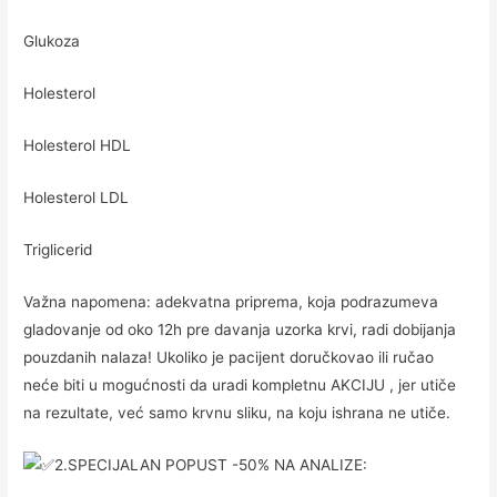
Glukoza
Holesterol
Holesterol HDL
Holesterol LDL
Triglicerid
Važna napomena: adekvatna priprema, koja podrazumeva
gladovanje od oko 12h pre davanja uzorka krvi, radi dobijanja
pouzdanih nalaza! Ukoliko je pacijent doručkovao ili ručao
neće biti u mogućnosti da uradi kompletnu AKCIJU , jer utiče
na rezultate, već samo krvnu sliku, na koju ishrana ne utiče.
2.SPECIJALAN POPUST -50% NA ANALIZE: