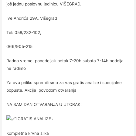
još jednu poslovnu jedinicu VIŠEGRAD.
Ive Andrića 29A, Višegrad
Tel: 058/232-102,
066/905-215
Radno vreme ponedeljak-petak 7-20h subota 7-14h nedelja
ne radimo
Za ovu priliku spremili smo za vas gratis analize i specijalne
popuste. Akcije povodom otvaranja
NA SAM DAN OTVARANJA U UTORAK:
1.GRATIS ANALIZE :
Kompletna krvna slika