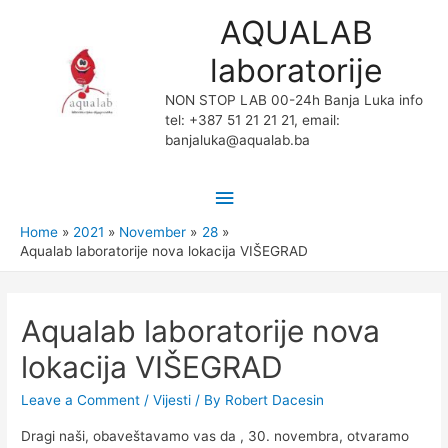
AQUALAB
laboratorije
NON STOP LAB 00-24h Banja Luka info
tel: +387 51 21 21 21, email:
banjaluka@aqualab.ba
Main
Menu
Home
2021
November
28
Aqualab laboratorije nova lokacija VIŠEGRAD
Aqualab laboratorije nova
lokacija VIŠEGRAD
Leave a Comment
/
Vijesti
/ By
Robert Dacesin
Dragi naši, obaveštavamo vas da , 30. novembra, otvaramo