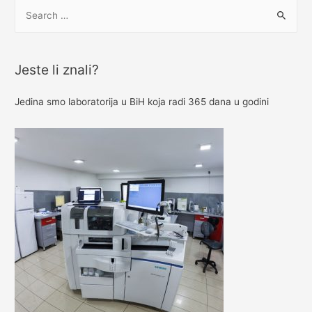
S
e
a
r
Jeste li znali?
c
h
Jedina smo laboratorija u BiH koja radi 365 dana u godini
f
o
r
: