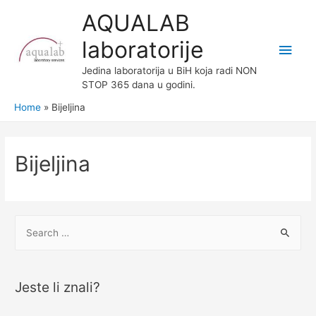
AQUALAB
laboratorije
Main
Jedina laboratorija u BiH koja radi NON
Men
STOP 365 dana u godini.
Home
Bijeljina
Bijeljina
S
e
a
r
Jeste li znali?
c