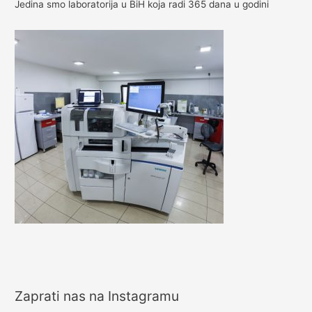
h
Jedina smo laboratorija u BiH koja radi 365 dana u godini
f
o
r
:
Zaprati nas na Instagramu