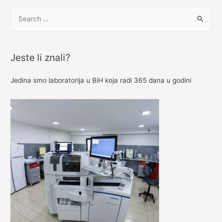
S
e
a
r
Jeste li znali?
c
h
Jedina smo laboratorija u BiH koja radi 365 dana u godini
f
o
r
: