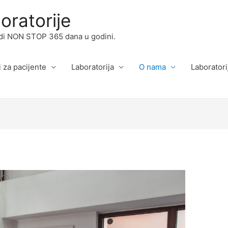
ratorije
radi NON STOP 365 dana u godini.
i za pacijente
Laboratorija
O nama
Laboratori