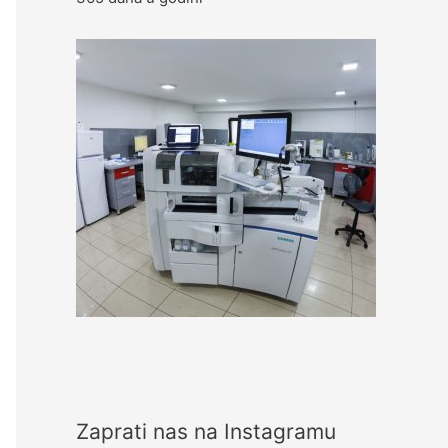
f
o
r
:
Zaprati nas na Instagramu