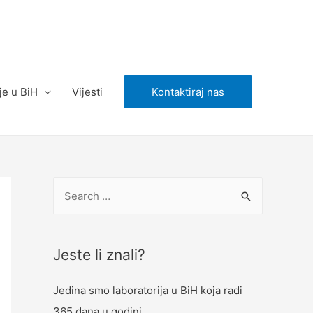
je u BiH
Vijesti
Kontaktiraj nas
S
e
a
r
Jeste li znali?
c
Jedina smo laboratorija u BiH koja radi
h
365 dana u godini